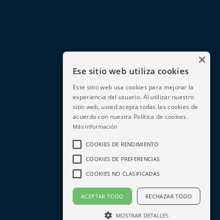
Tarifas
Seguridad
Denuncias
×
Ese sitio web utiliza cookies
Este sitio web usa cookies para mejorar la
experiencia del usuario. Al utilizar nuestro
sitio web, usted acepta todas las cookies de
© 2020 Meriden Group. All rights reserved.
acuerdo con nuestra Política de cookies.
Más información
COOKIES DE RENDIMIENTO
COOKIES DE PREFERENCIAS
COOKIES NO CLASIFICADAS
Agente Financiero
Cliente
ACEPTAR TODO
RECHAZAR TODO
MOSTRAR DETALLES